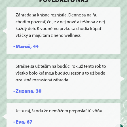
POVEDALI O NÁS
Záhrada sa krásne rozrástla. Denne sa na ňu
chodím pozerať, čo je v nej nové a teším sa z nej
každý deň. K vodnému prvku sa chodia kúpať
vtáčky a majú tam z neho wellness.
Maroš, 44
Strašne sa už teším na budúci rok,už tento rok to
všetko bolo krásne,a budúcu sezónu to už bude
ozajstná rozrastená záhrada
Zuzana, 30
Je tu raj, škoda že nemôžem preposlať tú vôňu.
Eva, 67