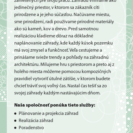
zanietených pre svoju prácu. Záhradu vnímame ako
jedinečný priestor, v ktorom sa zákazník cíti
prirodzene a je jeho súčasťou. Načúvame miestu,
sme prirodzení, radi používame prírodné materiály
ako sú kameň, kov a drevo. Pred samotnou
realizáciou kladieme dôraz na dôkladné
naplánovanie záhrady, kde každý kúsok pozemku
má svoj zmysel a funkčnosť. Veľa cestujeme a
prinášame svieže trendy a pohľady na záhradnú
architektúru. Milujeme hru s priestorom a preto aj z
holého miesta môžeme pomocou kompozičných
pravidiel vytvoriť útulné zátišie, v ktorom budete
chcieť tráviť svoj voľný čas. Nastal čas tešiť sa zo
svojej záhrady každým nastávajúcim dňom.
Naša spoločnosť ponúka tieto služby:
Plánovanie a projekcia záhrad
Realizácia záhrad
Poradenstvo