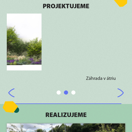
PROJEKTUJEME
Záhrada v átriu
REALIZUJEME