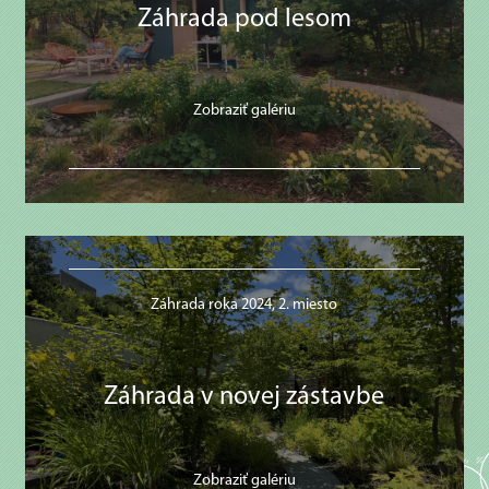
Záhrada pod lesom
Zobraziť galériu
Záhrada roka 2024, 2. miesto
Záhrada v novej zástavbe
Zobraziť galériu